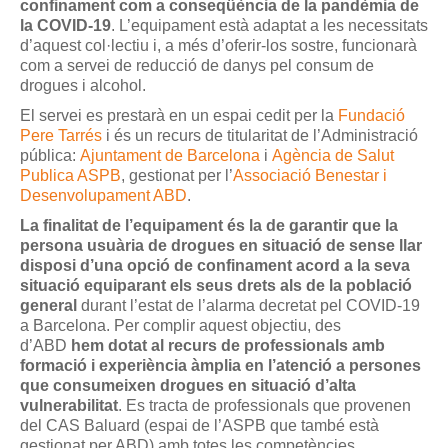
confinament com a conseqüència de la pandèmia de
la COVID-19
. L’equipament està adaptat a les necessitats
d’aquest col·lectiu i, a més d’oferir-los sostre, funcionarà
com a servei de reducció de danys pel consum de
drogues i alcohol.
El servei es prestarà en un espai cedit per la
Fundació
Pere Tarrés
i és un recurs de titularitat de l’Administració
pública:
Ajuntament de Barcelona
i
Agència de Salut
Publica ASPB
, gestionat per l’
Associació Benestar i
Desenvolupament ABD
.
La finalitat de l’equipament és la de garantir que la
persona usuària de drogues en situació de sense llar
disposi d’una opció de confinament acord a la seva
situació equiparant els seus drets als de la població
general
durant l’estat de l’alarma decretat pel COVID-19
a Barcelona. Per complir aquest objectiu, des
d’ABD
hem dotat al recurs de professionals amb
formació i experiència àmplia en l’atenció a persones
que consumeixen drogues en situació d’alta
vulnerabilitat
. Es tracta de professionals que provenen
del CAS Baluard (espai de l’ASPB que també està
gestionat per ABD) amb totes les competències