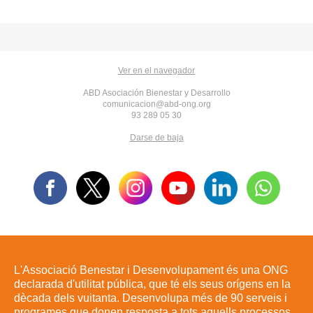
Ver en el navegador
ABD Asociación Bienestar y Desarrollo
comunicacion@abd-ong.org
93 289 05 30
Darse de baja
L'Associació Benestar i Desenvolupament és una ONG
declarada d'utilitat pública, que té els seus orígens en la
dècada dels vuitanta. Desenvolupa més de 90 serveis i
programes que donen resposta a tots aquells processos