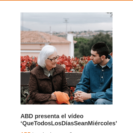
ABD presenta el vídeo
‘QueTodosLosDíasSeanMiércoles’