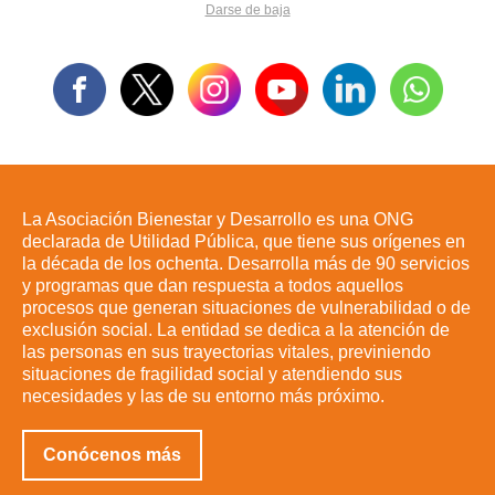
Darse de baja
La Asociación Bienestar y Desarrollo es una ONG
declarada de Utilidad Pública, que tiene sus orígenes en
la década de los ochenta. Desarrolla más de 90 servicios
y programas que dan respuesta a todos aquellos
procesos que generan situaciones de vulnerabilidad o de
exclusión social. La entidad se dedica a la atención de
las personas en sus trayectorias vitales, previniendo
situaciones de fragilidad social y atendiendo sus
necesidades y las de su entorno más próximo.
Conócenos más