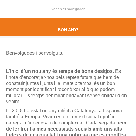
Ver en el navegador
BON ANY!
Benvolgudes i benvolguts,
L’inici d’un nou any és temps de bons desitjos
. És
l’hora d’encoratjar-nos pels reptes futurs que hem de
construir juntes i junts i, al mateix temps, és un bon
moment per identificar i reconèixer allò que podem
millorar. És temps per mirar endavant sense oblidar d’on
venim.
El 2018 ha estat un any difícil a Catalunya, a Espanya, i
també a Europa. Vivim en un context social i polític
carregat d’incertesa i de complexitat. Cada vegada
hem
de fer front a més necessitats socials amb uns alts
índexs de desigualtat i una pobresa que es cronifica
.