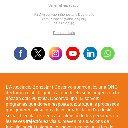
Ver en el navegador
ABD Asociación Bienestar y Desarrollo
comunicacion@abd-ong.org
93 289 05 30
Darse de baja
L'Associació Benestar i Desenvolupament és una ONG
declarada d'utilitat pública, que té els seus orígens en la
dècada dels vuitanta. Desenvolupa 83 serveis i
programes que donen resposta a tots aquells processos
que generen situacions de vulnerabilitat o d'exclusió
social. L'entitat es dedica a l'atenció de les persones en
les seves trajectòries vitals, prevenint situacions de
fragilitat social i atenent les seves necessitats i les del