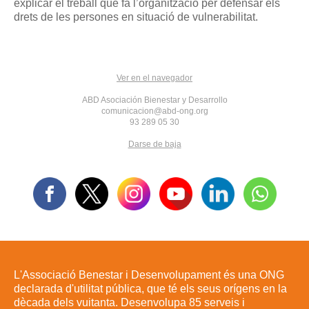
explicar el treball que fa l’organització per defensar els
drets de les persones en situació de vulnerabilitat.
Ver en el navegador
ABD Asociación Bienestar y Desarrollo
comunicacion@abd-ong.org
93 289 05 30
Darse de baja
L'Associació Benestar i Desenvolupament és una ONG
declarada d'utilitat pública, que té els seus orígens en la
dècada dels vuitanta. Desenvolupa 85 serveis i