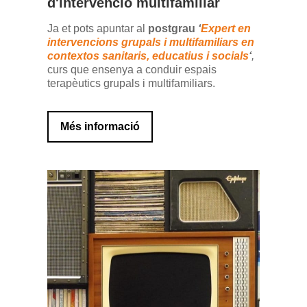
d'intervenció multifamiliar
Ja et pots apuntar al
postgrau
‘
Expert en
intervencions grupals i multifamiliars en
contextos sanitaris, educatius i socials
‘
,
curs que ensenya a conduir espais
terapèutics grupals i multifamiliars.
Més informació