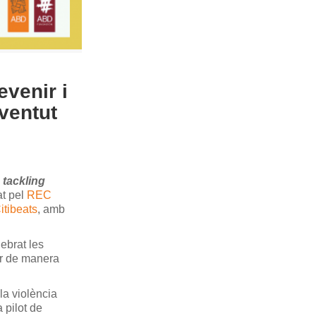
evenir i
oventut
g tackling
at pel
REC
itibeats
, amb
lebrat les
ar de manera
la violència
 pilot de