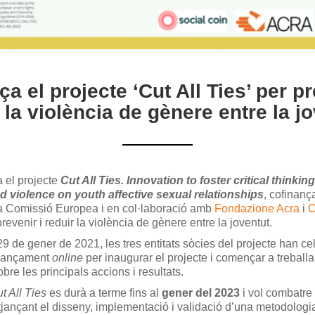
 el projecte ‘Cut All Ties’ per pr
 la violència de gènere entre la j
 el projecte
Cut All Ties. Innovation to foster critical thinkin
 violence on youth affective sexual relationships
, cofinanç
a Comissió Europea i en col·laboració amb
Fondazione Acra
i
C
prevenir i reduir la violència de gènere entre la joventut.
29 de gener de 2021, les tres entitats sòcies del projecte han ce
llançament
online
per inaugurar el projecte i començar a treball
bre les principals accions i resultats.
t All Ties
es durà a terme fins al
gener del 2023
i vol combatre 
jançant el disseny, implementació i validació d’una metodologia