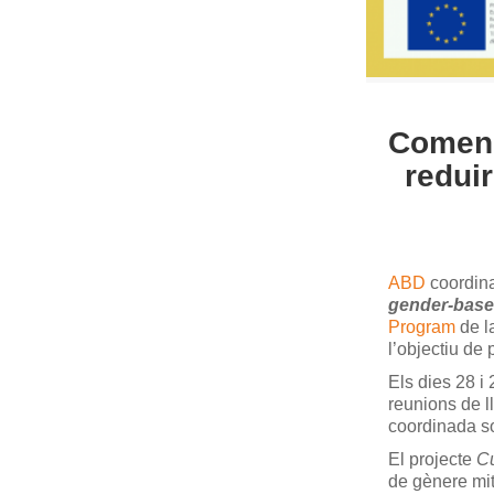
Comença
reduir
ABD
coordina
gender-based
Program
de l
l’objectiu de 
Els dies 28 i 
reunions de 
coordinada so
El projecte
Cu
de gènere mit