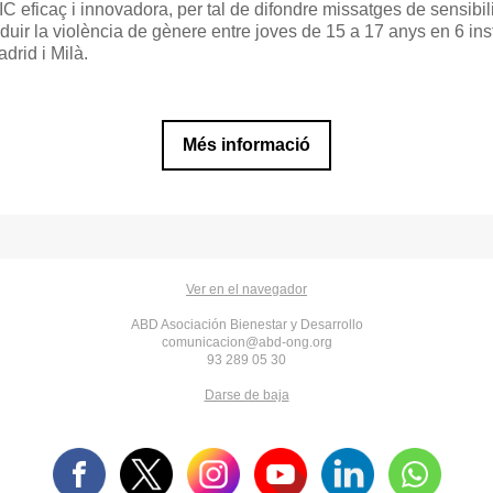
IC eficaç i innovadora, per tal de difondre missatges de sensibili
eduir la violència de gènere entre joves de 15 a 17 anys en 6 inst
adrid i Milà.
Més informació
Ver en el navegador
ABD Asociación Bienestar y Desarrollo
comunicacion@abd-ong.org
93 289 05 30
Darse de baja