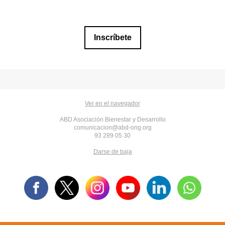
Inscríbete
Ver en el navegador
ABD Asociación Bienestar y Desarrollo
comunicacion@abd-ong.org
93 289 05 30
Darse de baja