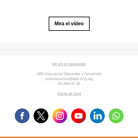
Mira el vídeo
Ver en el navegador
ABD Asociación Bienestar y Desarrollo
comunicacion@abd-ong.org
93 289 05 30
Darse de baja