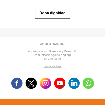
Dona dignidad
Ver en el navegador
ABD Asociación Bienestar y Desarrollo
comunicacion@abd-ong.org
93 289 05 30
Darse de baja