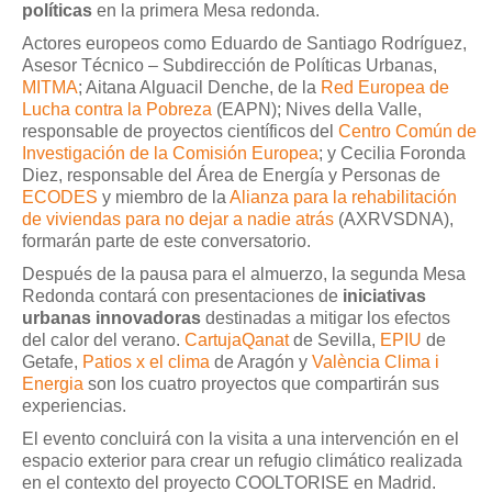
políticas
en la primera Mesa redonda.
Actores europeos como Eduardo de Santiago Rodríguez,
Asesor Técnico – Subdirección de Políticas Urbanas,
MITMA
; Aitana Alguacil Denche, de la
Red Europea de
Lucha contra la Pobreza
(EAPN); Nives della Valle,
responsable de proyectos científicos del
Centro Común de
Investigación de la Comisión Europea
; y Cecilia Foronda
Diez, responsable del Área de Energía y Personas de
ECODES
y miembro de la
Alianza para la rehabilitación
de viviendas para no dejar a nadie atrás
(AXRVSDNA),
formarán parte de este conversatorio.
Después de la pausa para el almuerzo, la segunda Mesa
Redonda contará con presentaciones de
iniciativas
urbanas innovadoras
destinadas a mitigar los efectos
del calor del verano.
CartujaQanat
de Sevilla,
EPIU
de
Getafe,
Patios x el clima
de Aragón y
València Clima i
Energia
son los cuatro proyectos que compartirán sus
experiencias.
El evento concluirá con la visita a una intervención en el
espacio exterior para crear un refugio climático realizada
en el contexto del proyecto COOLTORISE en Madrid.