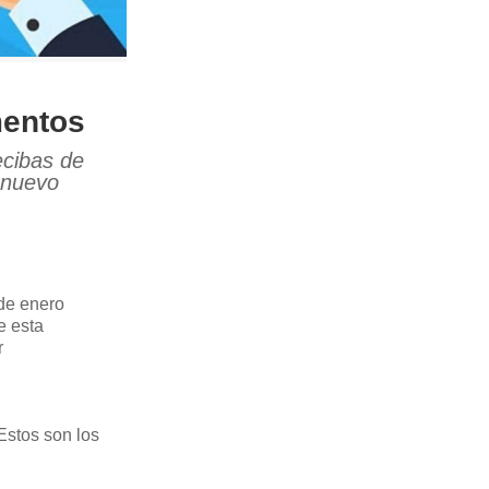
mentos
ecibas de
 nuevo
de enero
e esta
r
Estos son los