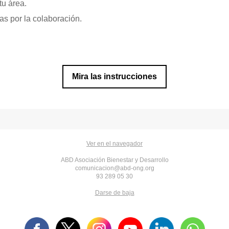
u área.
s por la colaboración.
Mira las instrucciones
Ver en el navegador
ABD Asociación Bienestar y Desarrollo
comunicacion@abd-ong.org
93 289 05 30
Darse de baja