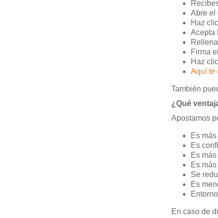
Recibes
Abre el
Haz cli
Acepta 
Rellena
Firma e
Haz cli
Aquí te
También pue
¿Qué ventaja
Apostamos por
Es más
Es conf
Es más 
Es más 
Se redu
Es men
Entorno
En caso de d