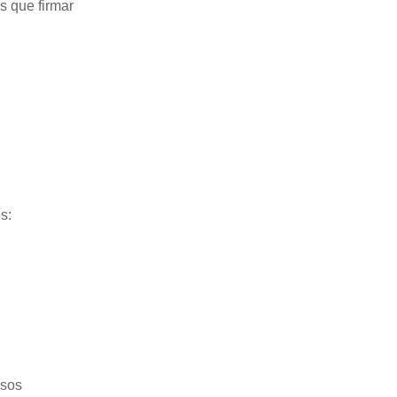
s que firmar
s:
rsos