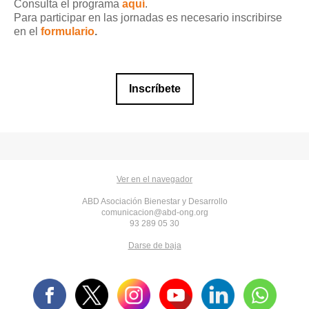
Consulta el programa
aquí
.
Para participar en las jornadas es necesario inscribirse
en el
formulario
.
Inscríbete
Ver en el navegador
ABD Asociación Bienestar y Desarrollo
comunicacion@abd-ong.org
93 289 05 30
Darse de baja