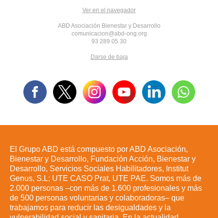
Ver en el navegador
ABD Asociación Bienestar y Desarrollo
comunicacion@abd-ong.org
93 289 05 30
Darse de baja
El Grupo ABD está compuesto por ABD Asociación,
Bienestar y Desarrollo, Fundación Acción, Bienestar y
Desarrollo, Servicios Sociales Habilitadores, Institut
Genus, S.L; UTE CASO Prat, UTE PAE. Somos más de
2.000 personas –con más de 1.600 profesionales y más
de 500 personas voluntarias y colaboradoras– que
trabajamos para reducir las desigualdades y la
vulnerabilidad social y sanitaria. En la actualidad