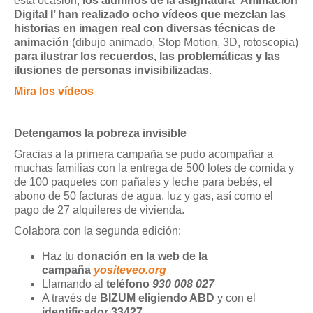
esta ocasión,
los alumnos de la asignatura ‘Animación
Digital I’ han realizado ocho vídeos que mezclan las
historias en imagen real con diversas técnicas de
animación
(dibujo animado, Stop Motion, 3D, rotoscopia)
para ilustrar los recuerdos, las problemáticas y las
ilusiones de personas invisibilizadas
.
Mira los vídeos
Detengamos la pobreza invisible
Gracias a la primera campaña se pudo acompañar a
muchas familias con la entrega de 500 lotes de comida y
de 100 paquetes con pañales y leche para bebés, el
abono de 50 facturas de agua, luz y gas, así como el
pago de 27 alquileres de vivienda.
Colabora con la segunda edición:
Haz tu
donación en la web de la
campaña
yositeveo.org
Llamando al
teléfono
930 008 027
A través de
BIZUM eligiendo ABD
y con el
identificador 33427