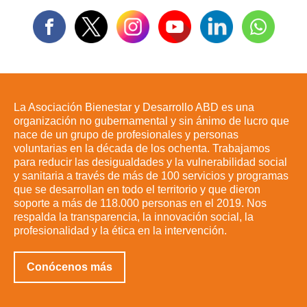
La Asociación Bienestar y Desarrollo ABD es una
organización no gubernamental y sin ánimo de lucro que
nace de un grupo de profesionales y personas
voluntarias en la década de los ochenta. Trabajamos
para reducir las desigualdades y la vulnerabilidad social
y sanitaria a través de más de 100 servicios y programas
que se desarrollan en todo el territorio y que dieron
soporte a más de 118.000 personas en el 2019. Nos
respalda la transparencia, la innovación social, la
profesionalidad y la ética en la intervención.
Conócenos más